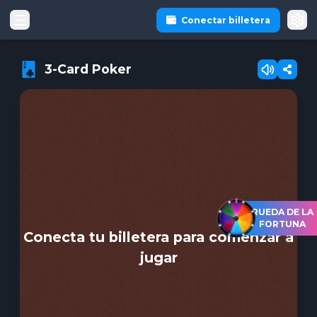
Conectar billetera
me
3-Card Poker
RUEDA DE LA
FORTUNA
Conecta tu billetera para comenzar a
jugar