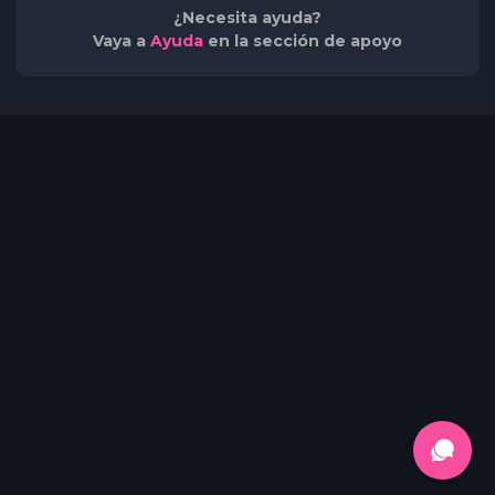
¿Necesita ayuda?
Vaya a
Ayuda
en la sección de apoyo