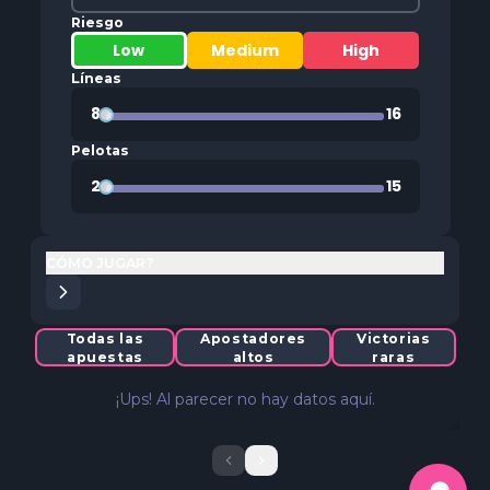
Riesgo
Low
Medium
High
Líneas
8
16
Pelotas
2
15
CÓMO JUGAR?
Todas las
Apostadores
Victorias
apuestas
altos
raras
¡Ups! Al parecer no hay datos aquí.