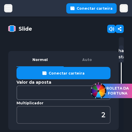
Conectar carteira
me
Slide
Fechand
apostas...
Normal
Auto
Conectar carteira
Valor da aposta
ROLETA DA
FORTUNA
Multiplicador