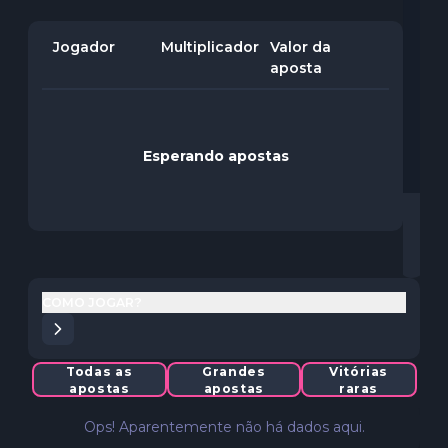
Jogador
Multiplicador
Valor da
aposta
Esperando apostas
1.31
COMO JOGAR?
Todas as
Grandes
Vitórias
apostas
apostas
raras
Ops! Aparentemente não há dados aqui.