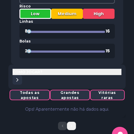
Risco
Low
Medium
High
Linhas
8
16
Bolas
2
15
COMO JOGAR?
Todas as
Grandes
Vitórias
apostas
apostas
raras
Ops! Aparentemente não há dados aqui.