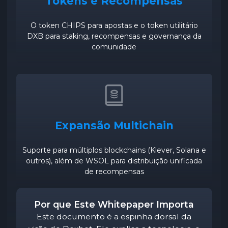
Tokens e Recompensas
O token CHIPS para apostas e o token utilitário
DXB para staking, recompensas e governança da
comunidade
Expansão Multichain
Suporte para múltiplos blockchains (Klever, Solana e
outros), além de WSOL para distribuição unificada
de recompensas
Por que Este Whitepaper Importa
Este documento é a espinha dorsal da