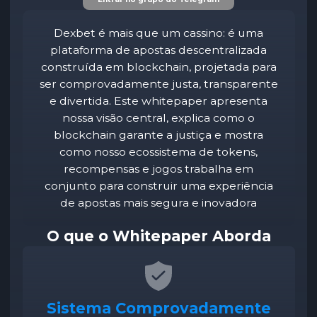
Dexbet é mais que um cassino: é uma
plataforma de apostas descentralizada
construída em blockchain, projetada para
ser comprovadamente justa, transparente
e divertida. Este whitepaper apresenta
nossa visão central, explica como o
blockchain garante a justiça e mostra
como nosso ecossistema de tokens,
recompensas e jogos trabalha em
conjunto para construir uma experiência
de apostas mais segura e inovadora
O que o Whitepaper Aborda
Sistema Comprovadamente