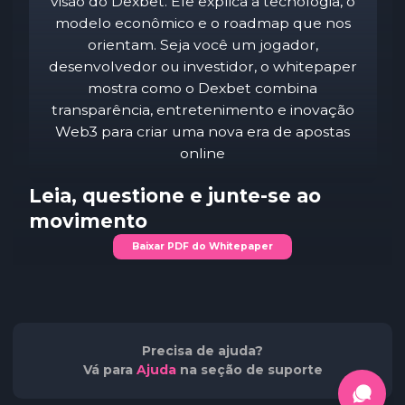
visão do Dexbet. Ele explica a tecnologia, o
modelo econômico e o roadmap que nos
orientam. Seja você um jogador,
desenvolvedor ou investidor, o whitepaper
mostra como o Dexbet combina
transparência, entretenimento e inovação
Web3 para criar uma nova era de apostas
online
Leia, questione e junte-se ao
movimento
Baixar PDF do Whitepaper
Precisa de ajuda?
Vá para
Ajuda
na seção de suporte