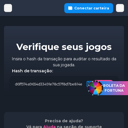
Conectar carteira
me
Verifique seus jogos
Insira o hash da transação para auditar o resultado da
sua jogada.
Hash de transação:
Validar
ROLETA DA
FORTUNA
Precisa de ajuda?
Vá para
Ajuda
na seção de suporte